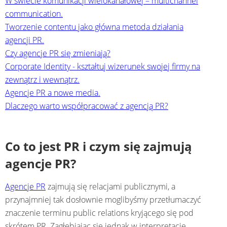
W świecie komunikacji wielokanałowej – multichannel
communication.
Tworzenie contentu jako główna metoda działania
agencji PR.
Czy agencje PR się zmieniają?
Corporate Identity - kształtuj wizerunek swojej firmy na
zewnątrz i wewnątrz.
Agencje PR a nowe media.
Dlaczego warto współpracować z agencją PR?
Co to jest PR i czym się zajmują
agencje PR?
Agencje PR
zajmują się relacjami publicznymi, a
przynajmniej tak dosłownie moglibyśmy przetłumaczyć
znaczenie terminu public relations kryjącego się pod
skrótem PR. Zagłębiając się jednak w interpretację